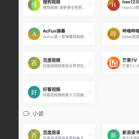
搜狗视频
hao12
搜狗视频-更新更全免费影视剧观看平台
AcFun弹幕
哔哩哔
AcFun是一家弹幕视频网站，致力于为每一个人带来欢乐。
百度视频
芒果TV
百度视频搜索是业界领先的中文视频搜索引擎之一，拥有海量的中文视频资源，提供用户满意的观看体验。在百度视频，您可以便捷地找到海量的互联网视频，更有丰富的视频榜单、多样的视频专题满足您不同的视频观看需求。百度视频，你的视界。
好看视频
好看视频拥有数十万视频创作者，独家海量高清短视频，分类覆盖VLOG、影视、娱乐、搞笑、音乐、游戏等全方位优质视频，每天观看次数数十亿次，深度了解您的喜好，好看到停不下来。
小说
百度阅读
新浪读
百度阅读提供丰富的电子图书、畅销书排行榜，种类包括小说、文学、传记、艺术、少儿、经济、管理、生活等电子书的网上销售，为您提供最佳的阅读体验。