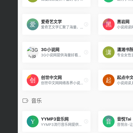
爱奇艺文学
黑岩网
爱奇艺文学汇聚了海量、优质、热门小说，打造专业的小说在线阅读平台，读者可以在线浏览影视原著、言情、青春、都市、职场、历史、军事、家庭、儿童、幻想、悬疑、惊悚、游戏、竞技等大量优秀的小说电子书。
3G小说网
潇湘书
3G小说网提供海量好看的小说,其中包含都市小说,言情小说,玄幻小说,穿越小说,武侠小说,网游小说等各种好看的小说类型.在这里可以在线阅读小说最新章节和完结小说,也可以txt免费下载小说,3 G小说网力争成为内容最好看的小说阅读网和小说最多的小说网站
创世中文网
起点中
创世中文网网络各界小说高手,每日更新小说连载,小说排行榜更是提供全网最收欢迎的小说下载,当下最好看的小说,如言情小说.穿越小说.玄幻小说等.找最好看的免费小说就来创世中文网.
音乐
YYMP3音乐网
音悦Tai
YYMP3流行音乐网提供最好听的歌曲免费在线试听的音乐网站。收录了网上最新最流行的mp3音乐,网络歌曲,非主流,DJ音乐,伤感歌曲,经典老歌等等mp3歌曲,是您寻找好听的歌曲首选网站。
音悦台-