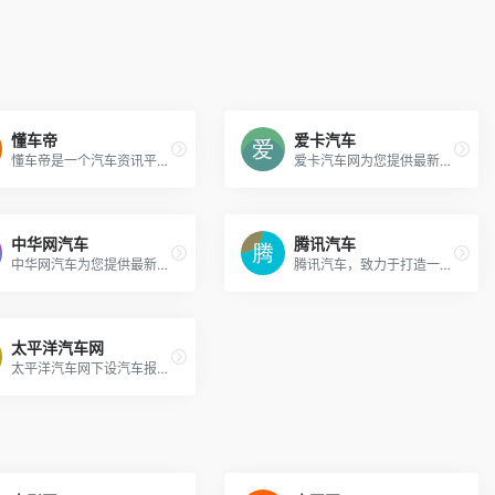
懂车帝
爱卡汽车
懂车帝是一个汽车资讯平台，懂车更懂你。它会聪明地分析你的兴趣爱好，自动为你推荐喜欢的内容，提供最新汽车报价，汽车图片，汽车价格大全，汽车新闻、行情、评测、导购内容，看车选车买车就上懂车帝。
爱卡汽车网为您提供最新汽车报价、汽车图片、车型资料、汽车论坛、汽车资讯信息,XCAR-爱卡汽车网是中国领先的汽车主题社区,其中包括85个主流品牌车型俱乐部,国内32个省市和地区分会,36个特色讨论区。
中华网汽车
腾讯汽车
中华网汽车为您提供最新汽车报价，汽车图片，汽车价格大全，最精彩的汽车新闻、行情、评测、导购内容，是提供信息最快最全的汽车网站
腾讯汽车，致力于打造一站式互联网汽车生活服务平台。凭借海量用户信息及大数据分析处理、O2O本地生活网络渗透、互联网产品开发能力、移动端入口及平台支付功能等优势，通过菜鸟级情境式应用菜单、真实准群的信息指引及人人皆懂的实用指南、个性化提醒及信息推送、产品服务在线预约及订购，为您提供最简单好用、最贴近生活的买车用车信息及汽车生活相关服务，让您轻松驾驭车生活。
太平洋汽车网
太平洋汽车网下设汽车报价,汽车评测以及新闻、导购、维修、保养、安全、汽车论坛、自驾游、汽车休闲、汽车文化等方面的内容,是中国汽车排名前列的综合汽车网站,提供全面的车型数据、参数、配置、报价、相关新闻和图片等