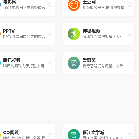
电影网
土豆网
1905电影网（电影频道官方网站），涵盖最新电影、好看的电影、经典电影、电影推荐、免费电影、高清电影在线观看及海量最新电影图文视频资讯，看电影就上电影网。
视频服务平台,提供视频播放,视频发布,视频搜索,视频分享
PPTV
搜狐视频
PP视频是国内领先的综合视频门户网站平台，视频内容丰富多元，包括电视剧、电影、动漫、综艺、体育、娱乐、游戏、搞笑、旅游、财富、少儿、教育、音乐、直播、原创等视频类目，为您提供画面清晰、播放流畅的高清视频，免费在线观看正版视频内容就来PP视频PP视频一起玩出精彩
搜狐视频是搜狐旗下专业的综合视频网站，提供正版高清电影、电视剧、综艺、纪录片、动漫等。网罗最新最热新闻、娱乐资讯，同时提供免费视频空间和视频分享服务。
腾讯视频
爱奇艺
腾讯视频致力于打造中国领先的在线视频媒体平台，以丰富的内容、极致的观看体验、便捷的登录方式、24小时多平台无缝应用体验以及快捷分享的产品特性，主要满足用户在线观看视频的需求。
爱奇艺是拥有海量、优质、高清的网络视频的大型视频网站，专业的网络视频播放平台。爱奇艺影视内容丰富多元，涵盖电影、电视剧、动漫、综艺、生活、音乐、搞笑、财经、军事、体育、片花、资讯、微电影、儿童、母婴、教育、科技、时尚、原创、公益、游戏、旅游、拍客、汽车、纪录片、爱奇艺自制剧等剧目。视频播放清晰流畅，操作界面简单友好，真正为用户带来“悦享品质”的在线观看体验。
QQ阅读
晋江文学城
精彩小说尽在腾讯文学,腾讯文学提供玄幻小说,武侠小说,原创小说,网游小说,都市小说,言情小说,青春小说,历史小说,军事小说,网游小说,科幻小说,恐怖小说,首发小说最新章节免费小说阅读小说下载txt,精彩尽在腾讯文学!2013年热门小说:无敌唤灵,无红色权力,无限曙光,余罪,兵临天下,盛唐风月,武帝,大官人,勇闯天涯,机甲天王
晋江文学城创立于2003年8月，是具备相当规模女性网络文学原创基地。站内作品题材多样，包括原创言情小说、都市小说、奇幻小说、纯爱小说、百合小说、轻小说以及衍生小说等，已诞生出《花千骨》《知否？知否？应是绿肥红瘦》《何以笙箫默》等上百部热门影视剧作品。晋江文学城已经从一个简单的文学爱好者集散地快速且稳健地成长为行业内的翘楚。