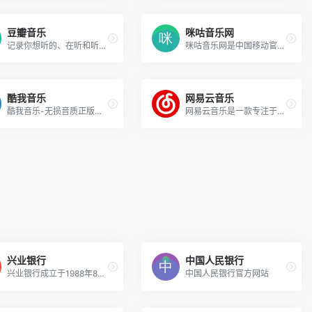
豆瓣音乐
咪咕音乐网
记录你想听的、在听和听过的唱片，顺便打分、添加标签及个人附注、写评论。根据你的口味，豆瓣会推荐适合的唱片给你。
咪咕音乐网是中国移动官方音乐门户，旨在提供音乐首发、高品质音乐试听、彩铃订购、歌曲下载、铃音管理、音乐电台、音乐视频等一站式音乐互动体验，好音乐尽在咪咕音乐网
酷我音乐
网易云音乐
酷我音乐-无损音质正版在线试听网站，酷我音乐为您提供高品质音乐，无损音乐下载，拥有各类音乐榜单，快捷的新歌速递，完善的主题电台，个性化的歌曲推荐，高品质音乐在线听，好音质，用酷我。
网易云音乐是一款专注于发现与分享的音乐产品，依托专业音乐人、DJ、好友推荐及社交功能，为用户打造全新的音乐生活。
兴业银行
中国人民银行
兴业银行成立于1988年8月，是经国务院、中国人民银行批准成立的首批股份制商业银行之一，总行设在福建省福州市，2007年2月5日正式在上海证券交易所挂牌上市（股票代码：601166），注册资本50亿元
中国人民银行官方网站