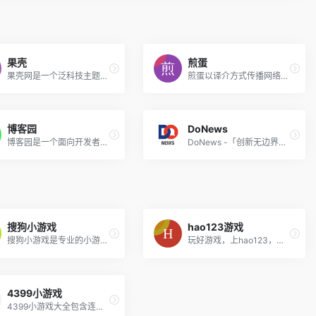
果壳
煎蛋
果壳网是一个泛科技主题网站，提供负责任、有智趣、贴近生活的内容，你可以在这里阅读、分享、交流、提问。果壳网致力于让科技兴趣成为人们文化生活和娱乐生活的重要元素。
煎蛋以译介方式传播网络新鲜资讯
博客园
DoNews
博客园是一个面向开发者的知识分享社区。自创建以来，博客园一直致力并专注于为开发者打造一个纯净的技术交流社区，推动并帮助开发者通过互联网分享知识，从而让更多开发者从中受益。博客园的使命是帮助开发者用代码改变世界。
DoNews -「创新无边界」——不局限于对互联网行业的追踪与探索，更要向未来、向未知的方向迈进。
搜狗小游戏
hao123游戏
搜狗小游戏是专业的小游戏网站,免费为你提供小游戏大全，美女小游戏，单机小游戏，双人小游戏，在线小游戏，儿童小游戏等小游戏。
玩好游戏，上hao123，游戏网址。
4399小游戏
4399小游戏大全包含连连看 ,连连看小游戏大全,双人小游戏大全,H5在线小游戏,4399洛克王国,4399赛尔号,4399奥拉星,4399奥比岛,4399弹弹堂,4399单人小游戏,奥比岛小游戏,造梦西游5,造梦无双等最新小游戏。