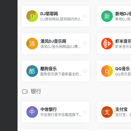
DJ耶耶网
新地DJ
DJ原创网站,提供国内外DJ舞曲,好听的DJ音乐,劲爆的DJ舞曲音乐MP3免费下载,专业提供DJ嗨嗨网,DJ舞曲,DJ串烧,dj现场,dj慢摇,尽在DJ嗨吧-DJ耶耶网
清风DJ音乐网
虾米音
清风DJ音乐网精品DJ舞曲汇聚,每天更新快人一步,专业DJ团队精心制作好听的串烧,打造车载DJ舞曲,为DJ工作者收录国外DJ舞曲,提供高音质在线试听及MP3下载,全方位满足DJ工作者及音乐爱好者的需求。
酷狗音乐
QQ音乐
酷狗音乐旗下最新最全的在线正版音乐网站，本站为您免费提供最全的在线音乐试听下载，以及全球海量电台和MV播放服务、最新音乐播放器下载。酷狗音乐 和音乐在一起。
银行
中信银行
支付宝
中信银行是中信集团旗下最大子公司，您可通过中信银行官方网站了解并办理理财、私人银行、出国金融、申请信用卡、个人不动产抵押贷款等业务，为您提供一站式综合金融服务，让您快乐享不停！