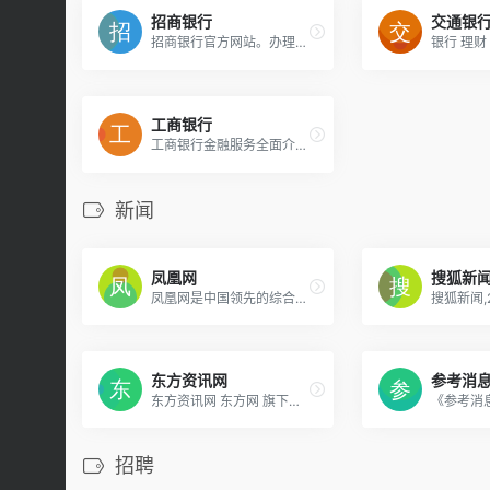
招商银行
交通银
招商银行官方网站。办理卡片申请,智能存款,转账汇款,网上支付,投资理财,贷款消费,信用卡还款,生活缴费,外汇买卖,实时利率,汇率查询,公司理财,企业贷款等业务,享受一站式综合金融服务！更可登录网上银行,手机银行,尽享24小时在线便利金融服务！
工商银行
工商银行金融服务全面介绍，投资理财信息丰富全面，在线交易方便快捷，满足客户专业化、多元化、人性化的金融服务需求，打造集业务、信息、交易、购物、互动于一体综合性金融服务平台。
新闻
凤凰网
搜狐新
凤凰网是中国领先的综合门户网站，提供含文图音视频的全方位综合新闻资讯、深度访谈、观点评论、财经产品、互动应用、分享社区等服务，同时与凤凰无线、凤凰宽频形成三屏联动，为全球主流华人提供互联网、无线通信、电视网三网融合无缝衔接的新媒体优质体验。
东方资讯网
参考消
东方资讯网 东方网 旗下《东方资讯》是一款会自动学习的资讯软件,它会分析你的兴趣爱好,为你推荐喜欢的内容,并且越用越懂你.就要你好看,东方资讯新闻网!
招聘