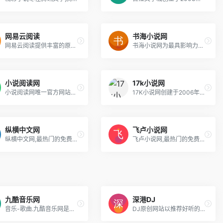
网易云阅读
书海小说网
网易云阅读提供丰富的原创小说、畅销好书、热门新闻和文章免费在线阅读和下载。包括文学、传记、艺术、经济管理，官场小说、都市小说、言情小说，热血漫画，旅游、电影杂志等。手机上支持Android、iPhone、iPad、Android Pad、Windows Phone、Windows8等多平台免费下载！
书海小说网为最具影响力的原创小说门户,海量免费小说极速更新.玄幻小说,穿越小说,都市小说,网游小说,武侠小说,修真小说,恐怖小说,军事小说,历史小说,言情小说等各类热门小说在线阅读及最新章节免费下载
小说阅读网
17k小说网
小说阅读网唯一官方网站。小阅提供古言、现言、原创、玄幻、都市、言情、娱乐、种田、科幻、悬疑、穿越、重生、宠文等小说,最新全本免费手机小说阅读推荐,精彩尽在小说阅读网。
17K小说网创建于2006年，原名一起看小说网，是中文在线旗下集创作、阅读于一体的在线阅读网站。我们以“让每个人都享受创作的乐趣”为使命，提供玄幻奇幻、都市言情、武侠仙侠、青春校园、穿越架空、惊悚悬疑、历史军事、爆笑同人、经典文学、二次元等在线阅读以及免费下载。
纵横中文网
飞卢小说网
纵横中文网,最热门的免费小说网站,提供玄幻小说、网游小说、言情小说、穿越小说、都市小说等免费小说在线阅读与下载。大神作品齐聚纵横,最新章节每日更新。
飞卢小说网,最热门的免费小说网站,提供都市小说、玄幻小说、穿越小说、言情小说、同人小说等免费小说在线阅读与下载。大神小说齐聚飞卢,每日万字更新。
九酷音乐网
深港DJ
音乐-歌曲.九酷音乐网是专业的在线音乐试听mp3下载网站.收录了网上最新歌曲和流行音乐,网络歌曲,好听的歌,非主流音乐,QQ音乐,经典老歌,劲舞团歌曲,搞笑歌曲,儿童歌曲,英文歌曲等。是您寻找好听的歌首选网站。
DJ原创网站以推荐好听的DJ舞曲为主,收录的DJ舞曲质量为主,每首DJ音乐都由dj精心打造,下载好听的DJ舞曲,感受香港与深圳两地的dj文化,深港DJ网站是您的首选。