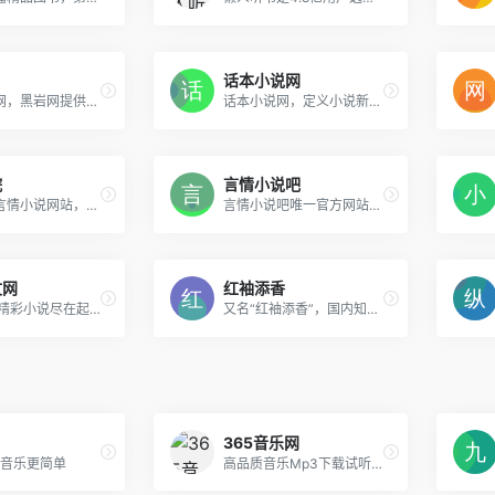
话本小说网
小说阅读网，黑岩网提供玄幻小说，武侠小说，悬疑小说，历史小说，军事小说，仙侠小说，科幻小说，游戏小说，同人小说，古言小说等网络小说在线阅读
话本小说网，定义小说新模式，读小说就象聊天一样轻松有趣！言情小说、玄幻小说、都市小说、同人小说、校园小说、鬼故事等应有尽有。国内领先移动创作社区，手机写小说更方便。
院
言情小说吧
专业女性言情小说网站，拥有穿越小说，架空小说，都市小说，玄幻小说，校园小说等20多万部，是最大的女性言情小说网站
言情小说吧唯一官方网站。言吧提供古言、现言、原创、玄幻、都市、言情、娱乐、种田、科幻、悬疑、穿越、重生、宠文等小说,最新全本免费手机小说阅读推荐,精彩尽在言情小说吧。
文网
红袖添香
小说阅读,精彩小说尽在起点中文网. 起点中文网提供玄幻小说,武侠小说,原创小说,网游小说,都市小说,言情小说,青春小说,历史小说,军事小说,网游小说,科幻小说,恐怖小说,首发小说,最新章节免费
又名“红袖添香”，国内知名网络文学原创小说门户。书城拥有海量完结全本小说，每日更新言情、都市、耽美、穿越、官场、重生、玄幻、女尊等小说的连载最新章节，定期发布阅读小说排行榜单，听有声小说推荐下载『红袖读书APP』。
365音乐网
让音乐更简单
高品质音乐Mp3下载试听网站，提供最新最好听的流行歌曲、网络歌曲，以及权威、全面的歌曲排行榜。