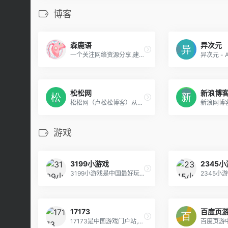
博客
森鹿语
异次元
一个关注网络资源分享,建站技术教程,网站源码,写真美图壁纸,动漫美图壁纸,cosplay资源,应用下载,游戏资源等精品资源的网站。
异次元 - 
松松网
新浪博
松松网（卢松松博客）从2009年创立至今，已经成为国内知名的垂直网站之一。我们一直致力于提供前沿的网络推广知识，为草根站长与创业者提供全面的网络推广、网络营销、网站优化、创业故事等文章。
游戏
3199小游戏
2345
3199小游戏是中国最好玩的绿色、健康、免费在线小游戏网站,包括各种双人小游戏,换装小游戏,小游戏大全,涵盖益智,搞笑,动作,射击,女生,冒险,敏捷,过关等最新小游戏。
17173
百度页
17173是中国游戏门户站,全年365天保持不间断更新,您可以在这里获得专业的游戏新闻资讯,完善的游戏攻略专区,人气游戏论坛以及游戏测试账号等,是游戏玩家首选网络游戏资讯门户网站。