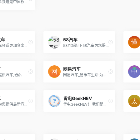
中华网军事频道是中国权威军事网站，主要有以下栏目：军事要闻、台海形势、中国军情、国际军情、军事专题、网友原创、军事视频、军事图库。
汽车
58汽车
人民网汽车频道更加突出与移动互联网的结合，更突出对网友的服务与互动，力求将人民网汽车的专业优势发挥到最佳。 人民网汽车频道推出两个微信公众号，《名人座驾》是以名人明星开车逸事为主要内容的，想知道部委领导、商界领袖、影视明星开得是什么车？《名人座驾》给你想要的答案；《大话车市》纵论汽车行业浮沉、聚集汽车新闻热点、解析行业政策、洞察市场走向，是汽车行业发展冷静的观察者和纪录者。 人民网汽车频道意在为网友朋友们带来更加丰富的新闻信息和实用的购车指南。人民网汽车频道有自己强大的独立选题策划和执行能力，重点包装的栏目包括：人民汽车质量投诉平台、公务员最青睐车系排行榜、新车上市时间轴等。
58同城旗下58汽车为您提供汽车报价,行情导购,评测试驾,二手车及汽车图片,58新车为用户打造选车购车,维修保养,口碑问答等精选内容,创建汽车类社交网络平台，58汽车网让你的车生活更简单.
车
网易汽车
新浪汽车提供汽车报价、图片、视频以及24小时汽车新闻实时报道，海外、国内所有汽车品牌、高清车模、车展报道，应有尽有，另有特色购车帮帮忙、汽车黑科技、竞争力分析，是国内最具影响力的汽车网站！
网易汽车_易乐车生活:为您提供汽车导购,汽车报价,汽车图片,汽车行情,汽车试驾,汽车评测,是服务于购车人群的汽车资讯门户
车
皆电GeekNEV
搜狐汽车为您提供最新汽车报价，汽车图片，汽车价格大全，最精彩的汽车新闻、行情、评测、导购内容，是提供信息最快最全的中国汽车网站。
皆电GeekNEV！ 我们是有料又有趣的专业新能源车媒体，在即将到来的电动时代，用最极客的精神注视时代的脚步。看新车、比配置、询报价、查补贴，我们一网打尽。