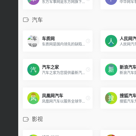
东方军事网是东方网旗下的专业军事新闻网站，为军事迷提供中国军事，国际军事报道，深度解析全球军力,及时追踪尖端军事武器装备,海陆空军事图库等。
汽车
车质网
人民网
车质网是国内领先的缺陷汽车产品信息和车主质量投诉信息收集平台，也是购买汽车的消费者了解相关车型品质状况的第三方优选媒介。
汽车之家
新浪汽
汽车之家为您提供最新汽车报价，汽车图片，汽车价格大全，最精彩的汽车新闻、行情、评测、导购内容，是提供信息最快最全的中国汽车网站。
凤凰网汽车
搜狐汽
凤凰网汽车以服务全球华人汽车用户为己任，提供最新买车汽车报价、汽车图片、现车购买及互动论坛，第一时间发布汽车新车、试驾、评测、用车等丰富内容，是面向人群最广泛的专业门户汽车网站！
影视