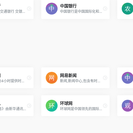
行
中国银行
银行 理财 交通银行 交银金融网 交通银行全球集团门户
中国银行是中国国际化和多元化程度最高的银行，在中国内地及五十多个国家和地区为客户提供全面的金融服务。主要经营商业银行业务：公司金融、个人金融和金融市场业务，并通过附属机构开展投资银行、保险、直接投资、投资管理、基金管理和飞机租赁业务。
闻
网易新闻
搜狐新闻,24小时提供时政新闻,国内新闻,国际新闻,生活新闻,时事热点,新闻图片,军事,历史,生活,的专业时事报道门户网站
新闻,新闻中心,包含有时政新闻,国内新闻,国际新闻,社会新闻,时事评论,新闻图片,新闻专题,新闻论坛,军事,历史,的专业时事报道门户网站
息
环球网
《参考消息》由新华通讯社主办、参考消息报社编辑出版,创刊于1931年,是中国发行量最大的日报。
环球网是中国领先的国际资讯门户，拥有独立采编权的中央重点新闻网站。环球网秉承环球时报的国际视野，力求及时、客观、权威、独立地报道新闻，致力于应用前沿的互联网技术，为全球化时代的中国互联网用户提供与国际生活相关的资讯服务、互动社区。未来会致力于打造全球化在线生活平台，成为中国与国际之间沟通与交流的桥梁。