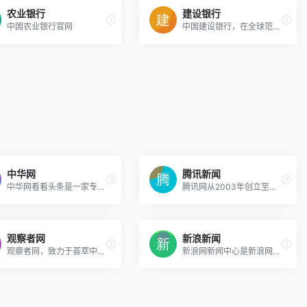
农业银行
建设银行
中国农业银行官网
中国建设银行，在全球范围内为台湾、香港、美国、澳大利亚等国家或地区提供全面金融服务，主要经营公司银行业务、个人银行业务和资金业务，包括居民储蓄存款、信贷资金贷款、住房类贷款、外汇、信用卡，以及投资理财等多种业务。
中华网
腾讯新闻
中华网看看头条是一家专业新闻时事报道门户网站,24小时滚动报道国内热点新闻,国际新闻,社会新闻,时事评论,聚焦社会热点事件,关注全球军事动态
腾讯网从2003年创立至今，已经成为集新闻信息，区域垂直生活服务、社会化媒体资讯和产品为一体的互联网媒体平台。腾讯网下设新闻、科技、财经、娱乐、体育、汽车、时尚等多个频道，充分满足用户对不同类型资讯的需求。同时专注不同领域内容，打造精品栏目，并顺应技术发展趋势，推出网络直播等创新形式，改变了用户获取资讯的方式和习惯。
观察者网
新浪新闻
观察者网，致力于荟萃中外思想者精华，鼓励青年学人探索，建中西文化交流平台，为崛起中的精英提供决策参考。
新浪网新闻中心是新浪网最重要的频道之一，24小时滚动报道国内、国际及社会新闻。每日编发新闻数以万计。