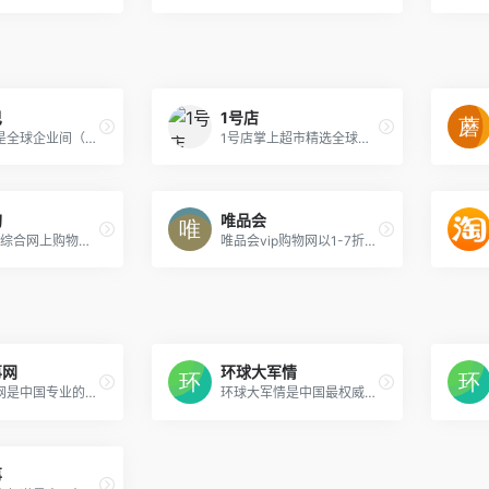
巴
1号店
阿里巴巴是全球企业间（B2B）电子商务的著名品牌，为数千万网商提供海量商机信息和便捷安全的在线交易市场，也是商人们以商会友、真实互动的社区平台。目前1688.com已覆盖原材料、工业品、服装服饰、家居百货、小商品等12个行业大类，提供从原料--生产--加工--现货等一系列的供应产品和服务
1号店掌上超市精选全球好货，提供休闲零食、母婴玩具、进口食品、服饰内衣，1号生鲜、家电家居、手机电脑、宠物用品等各个品类的优质商品。1号店全球超市，轻松到家！
购
唯品会
苏宁易购-综合网上购物平台，商品涵盖家电、手机、电脑、超市、母婴、服装、百货、海外购等品类。送货更准时、价格更超值、上新货更快，正品行货、全国联保、可门店自提，全网更低价，让您放心去喜欢！
唯品会vip购物网以1-7折超低折扣对全球各大品牌进行限时特卖，商品囊括服装、化妆品、家居、奢侈品等上千品牌。100%正品、低价、货到付款、7天无理由退货。
事网
环球大军情
头条军事网是中国专业的军事新闻网站,提供军情观察,国际军情,中国军情,评论精选,史海硝烟,航空动态,武器装备,台海情报,社会热点,参考消息,军事图库等内容。
环球大军情是中国最权威的军事门户网站之一,提供最新中国军事新闻，世界军事新闻还有网友对中国军事的最新爆料。
事