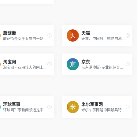
蘑菇街
天猫
蘑菇街是女生专属的一站式消费平台。这里有上万个精通购物和穿搭的时尚达人，每天在直播间里推荐当季值得买的时尚好物、限时折扣的品牌商品以及源自工厂的性价比好货。蘑菇街的商品均由平台官方审核供应商资质和品质，让消费者轻松享受变美体验。
天猫，中国线上购物的地标网站，亚洲超大的综合性购物平台，拥有10万多品牌商家。每日发布大量国内外商品！正品网购，上天猫！天猫千万大牌正品,品类全，一站购，支付安全，退换无忧！理想生活上天猫!
淘宝网
京东
淘宝网 - 亚洲较大的网上交易平台，提供各类服饰、美容、家居、数码、话费/点卡充值… 数亿优质商品，同时提供担保交易(先收货后付款)等安全交易保障服务，并由商家提供退货承诺、破损补寄等消费者保障服务，让你安心享受网上购物乐趣！
京东港澳版-专业的综合网上购物商城，为您提供正品低价的购物选择、优质便捷的服务体验。商品来自全球数十万品牌商家，囊括家电、手机、计算机、服装、居家、母婴、美妆、个护、食品等丰富品类，满足各种购物需求。支持香港自提、京东集运和国际卡支付，现时已覆盖香港、澳门、台湾、新加坡、马来西亚、美国、加拿大、澳大利亚、新西兰和日本等海外200多个国家和地区。
环球军事
米尔军事网
环球网军事新闻频道是中国权威的军事新闻网站之一,为您报道中国、国际等军事新闻及军情谍报。包括:中国军事、国际军事、军事热点等独家军事报道。
米尔军事网是中国最具特色的军事社区，是“具有全球视野的理性爱国者”的网上聚集地。军事领域的所有事件都可以在这里找到深度分析，最新军事新闻、中国军情、历史事件、军事图片等资讯尽在米尔网。