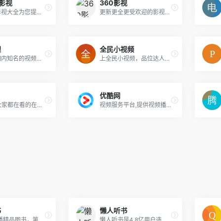
3影视
360影视
Hao123影视大全为您提供最近好看的电视剧、电影、动漫、综艺节目推荐和排行榜并可在线免费观看百度影音伦理电影、动作片、喜剧片、爱情片、搞笑片高清下载等,高清视频电影网站尽在Hao123电影天堂。
更新更全更受欢迎的影视网站
哩
全民小视频
bilibili是国内知名的视频弹幕网站，这里有最及时的动漫新番，最棒的ACG氛围，最有创意的Up主。大家可以在这里找到许多欢乐。
上全民小视频，品位达人趣事，发现真实有趣的世界。在这里，你可以发布小视频分享记录生活，也可以找到感兴趣的视频内容，看到更加丰富多彩的世界。在这里，你可以玩转大眼瘦脸美颜，还可以玩转各种贴纸特效。上全民小视频，有趣有收获！
优酷网
芒果TV-大家都在看的在线视频网站-热门综艺最新电影电视剧在线观看
视频服务平台,提供视频播放,视频发布,视频搜索,视频分享
书
懒人听书
致力于传播精品图书，第一时间刊发国内外文化图书资讯，为读者提供集阅读、写作、评书、购书的一站式服务。
懒人听书是4.8亿用户选择的综合性有声阅读交流平台。热门IP入驻，知名主播云集，原创小说、经典文学、海量精品栏目共筑有声阅读生态圈，解放双眼，畅听世界