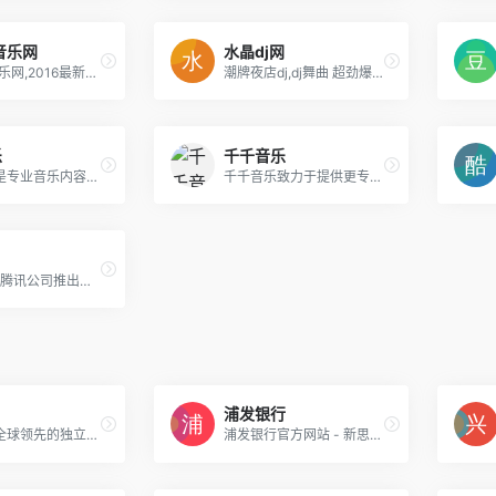
音乐网
水晶dj网
新地DJ音乐网,2016最新dj舞曲,劲爆dj,汽车dj,酒吧慢摇,dj串烧,dj歌曲,dj网站,车载dj,dj舞曲,dj招聘,dj信息,免费dj下载
潮牌夜店dj,dj舞曲 超劲爆dj网站,提供最新dj下载,歌曲串烧,嗨曲,dj小可电音舞曲,慢摇dj,mc喊麦dj网站,夜店歌曲,最好听的dj嗨嗨网音乐MP3舞曲,车载dj舞曲,环绕立体声音乐,英文dj,苏荷muse酒吧音乐,蹦迪舞曲迪曲大全,以及最权威最全面的欧美舞曲流行dj排行榜。
乐
千千音乐
虾米音乐是专业音乐内容发现平台，依托专业曲库内容和精准推荐算法，带你发现音乐惊喜，提升音乐审美。平台致力于扶持原创音乐，2014年启动原创音乐扶持项目——寻光计划。
千千音乐致力于提供更专业、更懂你的「场景音乐」，打造一款个性化、智能化的音乐伴侣产品，让你感受音乐本身的魅力。这里有来自不同国家的数百名音乐设计师，为你提供更好的音乐服务。
QQ音乐是腾讯公司推出的一款网络音乐服务产品，海量音乐在线试听、新歌热歌在线首发、歌词翻译、手机铃声下载、高品质无损音乐试听、海量无损曲库、正版音乐下载、空间背景音乐设置、MV观看等，是互联网音乐播放和下载的优选。
浦发银行
支付宝，全球领先的独立第三方支付平台，致力于为广大用户提供安全快速的电子支付/网上支付/安全支付/手机支付体验，及转账收款/水电煤缴费/信用卡还款/AA收款等生活服务应用。
浦发银行官方网站 - 新思维 心服务