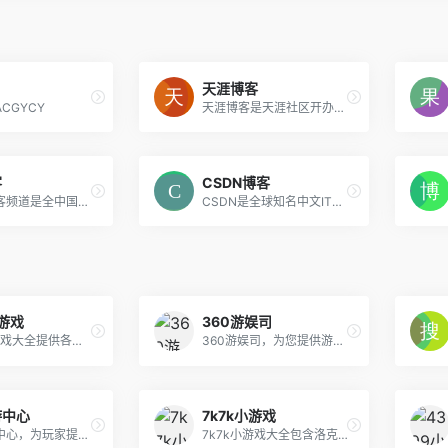
天涯博客
ACGYCY
天涯博客是天涯社区开办的独立博客平台，这里可以表达网民立场，聚集意见领袖，众多草根精英以他们的观点影响社会的进程。天涯博客，有见识的人都在此！
客
CSDN博客
新浪网博客频道是全中国最主流，最具人气的博客频道。拥有最耀眼的娱乐明星博客、最知性的名人博客、最动人的情感博客，最自我的草根博客!
CSDN是全球知名中文IT技术交流平台,创建于1999年,包含原创博客、精品问答、职业培训、技术论坛、资源下载等产品服务,提供原创、优质、完整内容的专业IT技术开发社区.
小游戏
360游娱司
2345小游戏大全提供各种绿色、安全、健康的小游戏,包含儿童喜欢的做蛋糕小游戏,做饭小游戏,女生喜欢的化妆小游戏,mm小游戏,手机游戏,连连看小游戏,双人小游戏,美女小游戏,在线小游戏,单人小游戏,闯关小游戏等各种好玩的在线小游戏下载。
360游娱司，为您提供游戏热点资讯、热门游戏攻略、游戏专题等，包括小游戏、页游、网游、端游、手机游戏、电竞直播等内容，游戏爱好者们在这里可以快捷地找到想玩的游戏，为您业余生活添色彩！
游中心
7k7k小游戏
百度页游中心，为玩家提供优质的精品网络游戏，致力于提供优质的用户服务，成为深受玩家喜爱的游戏平台
7k7k小游戏大全包含洛克王国,赛尔号,7k7k洛克王国,连连看 ,连连看小游戏大全,美女小游戏,双人小游戏大全,在线小游戏,7k7k赛尔号,7k7k奥拉星,斗破苍穹 2,7k7k奥比岛,7k7k弹弹堂,7k7k单人小游戏,奥比岛小游戏,7k7k功夫派,7k7k小花仙,功夫派等最新小游戏。