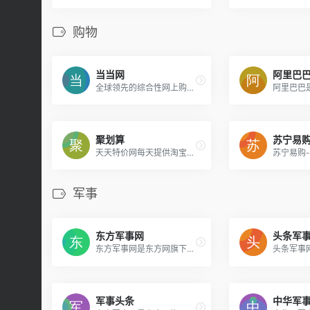
购物
当当网
阿里巴
全球领先的综合性网上购物中心。超过100万种商品在线热销！图书、音像、母婴、美妆、家居、数码3C、服装、鞋包等几十大类，正品行货，低至2折，700多城市货到付款，（全场购物满59元免运费。当当网一贯秉承提升顾客体验的承诺，自助退换货便捷又放心）。
聚划算
苏宁易
天天特价网每天提供淘宝聚划算今日特价,淘宝特卖,淘宝特价等天天特价一折特卖商品资讯,淘宝聚划算今日特价,淘宝天天特价,一折特卖等今日特卖信息,尽在聚划算淘宝特卖网!
军事
东方军事网
头条军
东方军事网是东方网旗下的专业军事新闻网站，为军事迷提供中国军事，国际军事报道，深度解析全球军力,及时追踪尖端军事武器装备,海陆空军事图库等。
军事头条
中华军