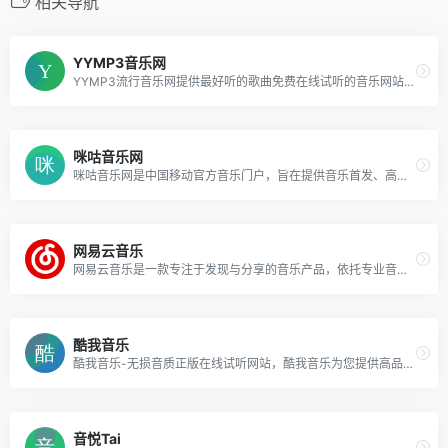
相关导航
YYMP3音乐网
YYMP3流行音乐网提供最好听的歌曲免费在线试听的音乐网站。收录了网上最新最流行的mp3音乐,网络歌曲,非主流,DJ音乐,伤感歌曲,经典老歌等等mp3歌曲,是您寻找好听的歌曲首选网站。
咪咕音乐网
咪咕音乐网是中国移动官方音乐门户，旨在提供音乐首发、高品质音乐试听、彩铃订购、歌曲下载、铃音管理、音乐电台、音乐视频等一站式音乐互动体验，好音乐尽在咪咕音乐网
网易云音乐
网易云音乐是一款专注于发现与分享的音乐产品，依托专业音乐人、DJ、好友推荐及社交功能，为用户打造全新的音乐生活。
酷我音乐
酷我音乐-无损音质正版在线试听网站，酷我音乐为您提供高品质音乐，无损音乐下载，拥有各类音乐榜单，快捷的新歌速递，完善的主题电台，个性化的歌曲推荐，高品质音乐在线听，好音质，用酷我。
音悦Tai