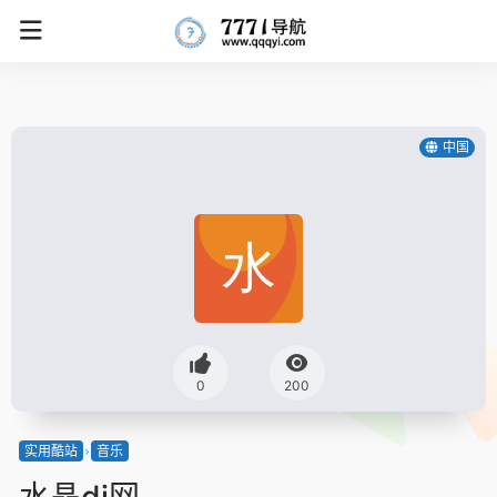
中国
0
200
实用酷站
音乐
水晶dj网