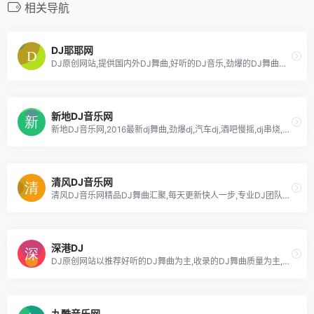
相关导航
DJ耶耶网
DJ原创网站,提供国内外DJ舞曲,好听的DJ音乐,劲爆的DJ舞曲音乐MP3免费下载,专业提供DJ嗨嗨网,DJ舞曲,DJ串烧,dj现场,dj慢摇,尽在DJ嗨吧-DJ耶耶网
新地DJ音乐网
新地DJ音乐网,2016最新dj舞曲,劲爆dj,汽车dj,酒吧慢摇,dj串烧,dj歌曲,dj网站,车载dj,dj舞曲,dj招聘,dj信息,免费dj下载
清风DJ音乐网
清风DJ音乐网精品DJ舞曲汇聚,每天更新快人一步,专业DJ团队精心制作好听的串烧,打造车载DJ舞曲,为DJ工作者收录国外DJ舞曲,提供高音质在线试听及MP3下载,全方位满足DJ工作者及音乐爱好者的需求。
深港DJ
DJ原创网站以推荐好听的DJ舞曲为主,收录的DJ舞曲质量为主,每首DJ音乐都由dj精心打造,下载好听的DJ舞曲,感受香港与深圳两地的dj文化,深港DJ网站是您的首选。
九酷音乐网