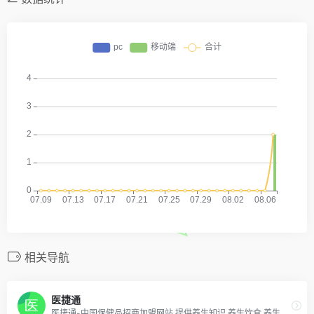
相关导航
医捷通
医捷通-中国保健品招商加盟网站,提供养生知识,养生饮食,养生茶,养生汤,养生食疗,中医养生,经络养生,中药养生,保健养生等健康养生常识,最专业的中医四季养生知识网站！