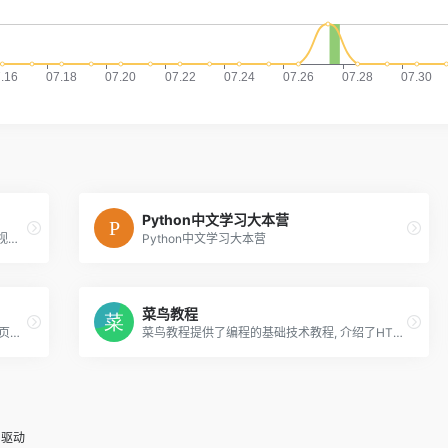
Python中文学习大本营
php中文网提供大量免费、原创、高清的php视频教程，并定期举行公益php培训！可边学习边在线修改示例代码，查看执行效果！php从入门到精通，一站式php自学平台！
Python中文学习大本营
菜鸟教程
DIVCSS5致力于成为中小站长与DIV+CSS网页布局开发制作技术人员的CSS学习平台，并提供有意义的div css教程、CSS培训、css+div资源、css div信息(模板特效模块资源)等。
菜鸟教程提供了编程的基础技术教程, 介绍了HTML、CSS、Javascript、Python，Java，Ruby，C，PHP , MySQL等各种编程语言的基础知识。 同时本站中也提供了大量的在线实例，通过实例，您可以更好的学习编程。..
力驱动