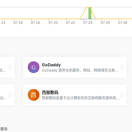
GoDaddy
新网成立于1993年,是国内专注于互联网基础应用服务提供商.新网提供云服务器,网站建设,域名注册,域名交易,域名购买续费,虚拟主机,企业邮箱等一系列信息化产品服务
GoDaddy 提供主机服务、网站、网络域名注册以及更多 – 全部价格公道合理。了解如此多的人选择 GoDaddy 让企业上线的原因。狗爹
西部数码
爱名网22.CN为顶级域名、商标、SSL证书、云计算的注册与中介交易服务提供商，提供域名注册、商标查询、https申请；商标域名中介交易与拍卖、云主机与SSL服务器证书申请的企业互联网+云计算服务门户。
西部数码是基于云计算知名的互联网服务提供商,19年专业知名品牌。专业提供云服务器、虚拟主机、域名注册、企业邮箱等,50余万个虚拟主机网站及1000余万个域名用户的共同选择！
力驱动