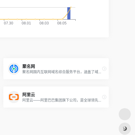
聚名网
聚名网国内互联网域名综合服务平台，涵盖了域名注册查询、到期域名抢注、域名买卖交易、域名续费管理等多项业务。聚名致力于打造最好的域名交易平台，聚名，让域名创造更多价值！
阿里云
阿里云——阿里巴巴集团旗下公司，是全球领先的云计算及人工智能科技公司。提供免费试用、云服务器、云数据库、云安全、云企业应用等云计算服务，以及大数据、人工智能服务、精准定制基于场景的行业解决方案。免费备案，7x24小时售后支持，助企业无忧上云。