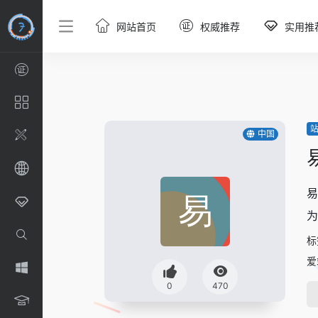
网站首页
权威推荐
实用推
中国
易
为
标
爱
0
470