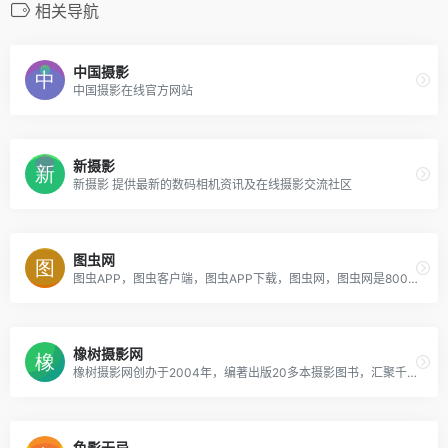
相关导航
中国摄影
中国摄影在线官方网站
新摄影
新摄影 提供最新的数码相机资讯及在线摄影交流社区
图虫网
图虫APP，图虫客户端，图虫APP下载，图虫网，图虫网是800多万摄影师入驻的优质摄影图片分享社区，下属纪实、风光、人像、生态、黑白、器材、佳能、尼康、宾得等几十个专业摄影社区。海量的照片、相册和图博全部由摄影师共同管理和维护。
橡树摄影网
橡树摄影网创办于2004年，编著出版20多本摄影图书，汇聚千万摄影爱好者，为摄影师提供摄影作品与技巧的交流平台，这里有生活摄影、风光摄影、旅游摄影、人体艺术摄影、摄影器材测评等，是国内知名的人气摄影网站。
色影无忌