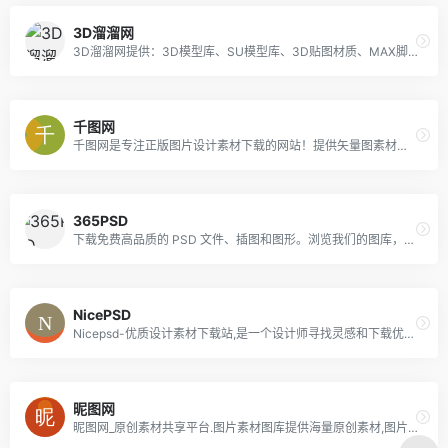
3D溜溜网
3D溜溜网提供：3D模型库、SU模型库、3D贴图材质、MAX脚本光域网免费高速下载，国内外数万精品稀缺3D素材，纯手工整理，每小时更新，找模型上3D溜溜网，全站hold的住你！ ----www.3d66.com
千图网
千图网是专注正版图片设计素材下载的网站！提供矢量图素材、背景图片素材、矢量图库、psd素材、字体模板、设计素材、PPT模板、视频素材、插画绘画、平面设计模板、Excel模板素材以及网页模板、网站设计素材、网页图标的下载服务。
365PSD
下载免费高品质的 PSD 文件、插图和图形。浏览我们的图库，快速找到心仪图像，商业使用完全免费。
NicePSD
Nicepsd-优质设计素材下载站,是一个设计师寻找灵感和下载优质素材资源的平台，提供免费的设计素材资源下载，分享最新的国外设计素材资源，方便设计工作者收>集设计素材和寻找设计灵感，帮助设计师寻找更多更好的优质设计素材资源
昵图网
昵图网_原创素材共享平台.图片素材图库提供海量原创素材,图片下载,摄影作品,设计素材,视频素材,ppt模板,PSD源文件,矢量图,AI,CDR,EPS等高清图片下载.