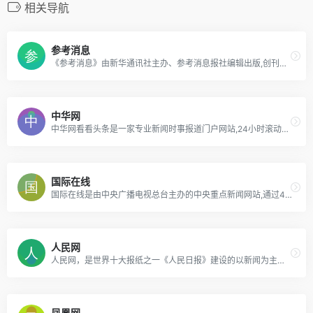
相关导航
参考消息
《参考消息》由新华通讯社主办、参考消息报社编辑出版,创刊于1931年,是中国发行量最大的日报。
中华网
中华网看看头条是一家专业新闻时事报道门户网站,24小时滚动报道国内热点新闻,国际新闻,社会新闻,时事评论,聚焦社会热点事件,关注全球军事动态
国际在线
国际在线是由中央广播电视总台主办的中央重点新闻网站,通过44种语言(不含广客闽潮4种方言)对全球进行传播,是中国使用语种最多、传播地域最广、影响人群最大的多应用、多终端网站集群。 国际在线依托中央广播电视总台广泛的资讯渠道和媒体资源,在全球拥有40多个驻外记者站,与许多国家的驻华机构建立了良好的合作关系,已发展成为拥有强大的信息采集网络、多形态传播渠道的国际化新媒体平台。 国际在线依托独有的全球资源,重点打造新闻、城市、企业、旅游等业务线,面向具有跨地域、跨语言、跨文化需求的海内外用户,提供国际化资讯和营销服务。
人民网
人民网，是世界十大报纸之一《人民日报》建设的以新闻为主的大型网上信息发布平台，也是互联网上最大的中文和多语种新闻网站之一。作为国家重点新闻网站，人民网以新闻报道的权威性、及时性、多样性和评论性为特色，在网民中树立起了“权威媒体、大众网站”的形象。
凤凰网